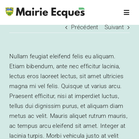
Passer
au
Toggle
contenu
Navigatio
Précédent
Suivant
Accueil
La commune
Nullam feugiat eleifend felis eu aliquam.
Etiam bibendum, ante nec efficitur lacinia,
Horaires
lectus eros laoreet lectus, sit amet ultricies
magna mi vel felis. Quisque ut varius arcu.
Liens utiles
Praesent efficitur, nisi at imperdiet luctus,
tellus dui dignissim purus, et aliquam diam
metus ac velit. Mauris aliquet rutrum mauris,
Contact
ac tempus arcu eleifend sit amet. Integer at
lacinia turpis. Morbi vehicula justo at velit