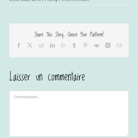
Share This Story, Choose Your Platform!
Facebook
X
Reddit
LinkedIn
WhatsApp
Tumblr
Pinterest
Vk
Xing
Email
Laisser un commentaire
Commentaire